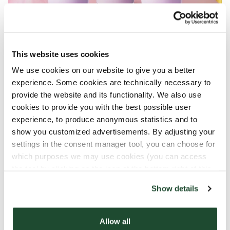
10. HUHTIKUUTA 2026
This website uses cookies
🎉 Espresso House täyttää 30
We use cookies on our website to give you a better
vuotta
experience. Some cookies are technically necessary to
provide the website and its functionality. We also use
Juhlistamme 30 vuotta kahvia, fika-hetkiä ja
cookies to provide you with the best possible user
kotoista tunnelmaa – ja tietysti haluamme sinut
experience, to produce anonymous statistics and to
osaksi💛
show you customized advertisements. By adjusting your
settings in the consent manager tool, you can choose for
which purposes we may use cookies (you can access
LUE LISÄÄ
the tool by clicking on the icon at the bottom right of this
website).
Show details
Allow all