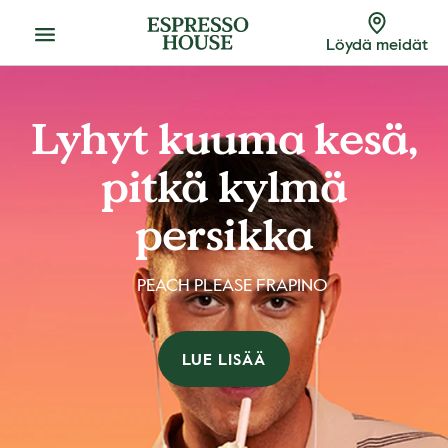
Menu
Löydä meidät
Lyhyt kuuma kesä,
pitkä kylmä
persikka
PEACH PLEASE FRAPINO
LUE LISÄÄ