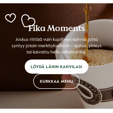
Fika Moments
Joskus riittää vain kupillinen kahvia, jotta
syntyy jotain merkityksellistä – ajatus, yhteys
tai kaivattu hetki reflektointia.
LÖYDÄ LÄHIN KAHVILASI
KURKKAA MENU