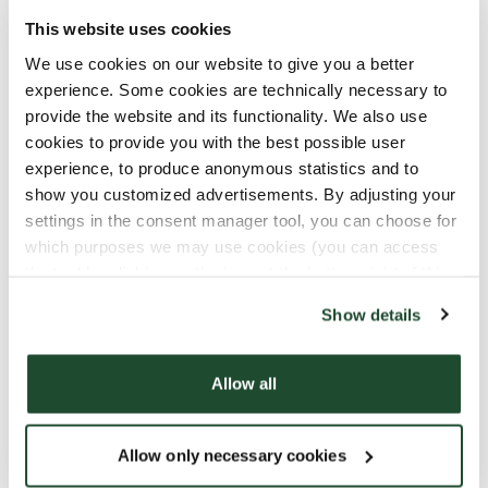
This website uses cookies
We use cookies on our website to give you a better
KOOKOSJUOMA (SIS. SOIJAA)
experience. Some cookies are technically necessary to
provide the website and its functionality. We also use
cookies to provide you with the best possible user
experience, to produce anonymous statistics and to
Mitä se sisältää
show you customized advertisements. By adjusting your
settings in the consent manager tool, you can choose for
which purposes we may use cookies (you can access
Kaikki tuotteemme voivat sisältää pieniä
the tool by clicking on the icon at the bottom right of this
jäämiä allergeeneista.
website).
Show details
Kaikkia tuotteitamme käsitellään huolellisesti.
Siitä huolimatta on olemassa riski, että eri
tuotteet voivat joutua kosketuksiin toistensa
Allow all
kanssa ja näin altistua allergeeneille..
Lue lisää allergeenioppaastamme.
Allow only necessary cookies