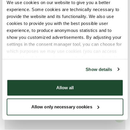
We use cookies on our website to give you a better
experience. Some cookies are technically necessary to
provide the website and its functionality. We also use
Mitä se sisältää
cookies to provide you with the best possible user
experience, to produce anonymous statistics and to
show you customized advertisements. By adjusting your
Kaikki tuotteemme voivat sisältää pieniä
settings in the consent manager tool, you can choose for
jäämiä allergeeneista.
which purposes we may use cookies (you can access
Kaikkia tuotteitamme käsitellään huolellisesti.
the tool by clicking on the icon at the bottom right of this
Siitä huolimatta on olemassa riski, että eri
website).
Show details
tuotteet voivat joutua kosketuksiin toistensa
kanssa ja näin altistua allergeeneille..
Allow all
Lue lisää allergeenioppaastamme.
Allow only necessary cookies
Allergeenit