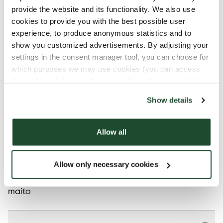
provide the website and its functionality. We also use
cookies to provide you with the best possible user
Kaikki tuotteemme voivat sisältää pieniä
experience, to produce anonymous statistics and to
jäämiä allergeeneista.
show you customized advertisements. By adjusting your
settings in the consent manager tool, you can choose for
Kaikkia tuotteitamme käsitellään huolellisesti.
which purposes we may use cookies (you can access
Siitä huolimatta on olemassa riski, että eri
the tool by clicking on the icon at the bottom right of this
tuotteet voivat joutua kosketuksiin toistensa
website).
kanssa ja näin altistua allergeeneille..
Show details
Lue lisää allergeenioppaastamme.
Allow all
Allergeenit
Allow only necessary cookies
maito