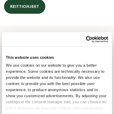
REITTIOHJEET
Aukioloajat
Maanantai
08:00 AM
-
07:00 PM
This website uses cookies
Tiistai
08:00 AM
-
07:00 PM
We use cookies on our website to give you a better
Keskiviikko
08:00 AM
-
07:00 PM
experience. Some cookies are technically necessary to
Torstai
08:00 AM
-
07:00 PM
provide the website and its functionality. We also use
Perjantai
08:00 AM
-
07:00 PM
cookies to provide you with the best possible user
Lauantai
09:00 AM
-
06:00 PM
experience, to produce anonymous statistics and to
Sunnuntai
10:00 AM
-
06:00 PM
show you customized advertisements. By adjusting your
settings in the consent manager tool, you can choose for
which purposes we may use cookies (you can access
Kahvilan tilat