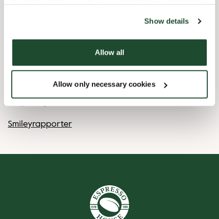
the tool by clicking on the icon at the bottom right of this
website).
12/25/2026
-
1. Juledag
Suljettu
Show details
12/26/2026
-
2. Juledag
Suljettu
Allow all
Kahvilan tilat
Allow only necessary cookies
Näyttää siltä, ​​​​että tässä kahvilassa ei ole
erityistiloja
Smileyrapporter