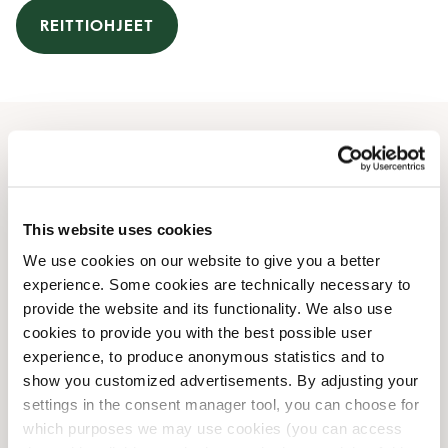
REITTIOHJEET
Aukioloajat
Maanantai
08:00 AM
-
06:00 PM
This website uses cookies
Tiistai
08:00 AM
-
06:00 PM
We use cookies on our website to give you a better
Keskiviikko
08:00 AM
-
06:00 PM
experience. Some cookies are technically necessary to
Torstai
08:00 AM
-
06:00 PM
provide the website and its functionality. We also use
Perjantai
08:00 AM
-
06:00 PM
cookies to provide you with the best possible user
Lauantai
08:30 AM
-
05:30 PM
experience, to produce anonymous statistics and to
Sunnuntai
09:00 AM
-
05:30 PM
show you customized advertisements. By adjusting your
settings in the consent manager tool, you can choose for
which purposes we may use cookies (you can access
Juhlapyhät