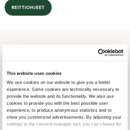
REITTIOHJEET
Aukioloajat
Maanantai
07:00 AM
-
08:00 PM
Tiistai
07:00 AM
-
08:00 PM
This website uses cookies
Keskiviikko
07:00 AM
-
08:00 PM
We use cookies on our website to give you a better
Torstai
07:00 AM
-
08:00 PM
experience. Some cookies are technically necessary to
Perjantai
07:00 AM
-
08:00 PM
provide the website and its functionality. We also use
Lauantai
08:00 AM
-
07:00 PM
cookies to provide you with the best possible user
Sunnuntai
10:00 AM
-
07:00 PM
experience, to produce anonymous statistics and to
show you customized advertisements. By adjusting your
settings in the consent manager tool, you can choose for
Kahvilan tilat