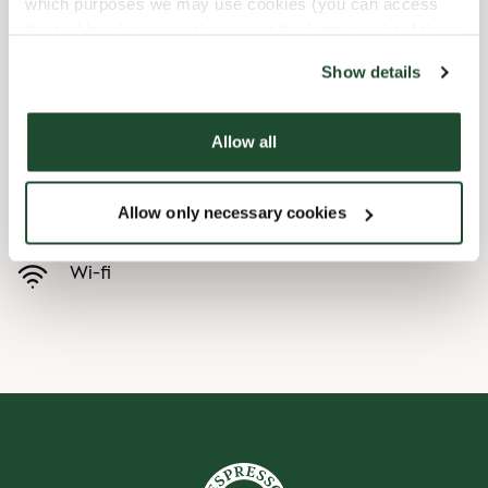
which purposes we may use cookies (you can access
the tool by clicking on the icon at the bottom right of this
Koiraystävällinen
website).
Show details
Allow all
Esteetön kulku
Allow only necessary cookies
Ennakkotilaa sovelluksessa
Wi-fi