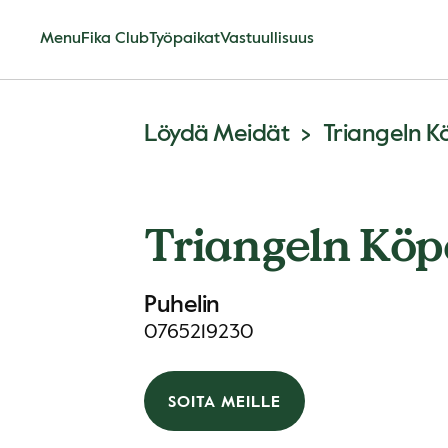
Menu
Fika Club
Työpaikat
Vastuullisuus
Löydä Meidät
Triangeln 
Triangeln Kö
Puhelin
0765219230
SOITA MEILLE