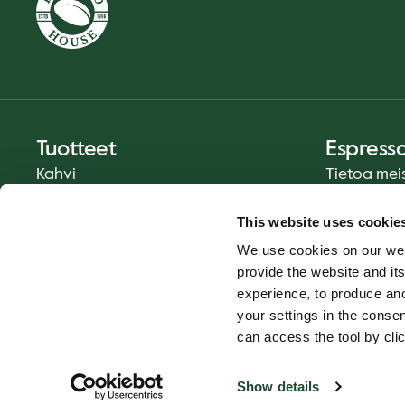
Tuotteet
Espress
Kahvi
Tietoa mei
Ruoka ja juoma
Media
This website uses cookie
Kahvia Sinun Tavallasi
Yhteystied
We use cookies on our web
Kotiinkuljetus
provide the website and its
Catering
experience, to produce an
Lahjakortit
your settings in the cons
can access the tool by clic
Show details