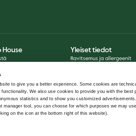
o House
Yleiset tiedot
stä
Ravitsemus ja allergeenit
Tietosuojakäytäntö
s
ot
Evästekäytäntö
site to give you a better experience. Some cookies are technica
Vastuullisuusraportti
 functionality. We also use cookies to provide you with the best 
Oiva-raportti ja elintarvik
onymous statistics and to show you customized advertisements.
Käyttöehdot - App
ent manager tool, you can choose for which purposes we may us
Whistleblower-palvelu
king on the icon at the bottom right of this website).
Code of conduct