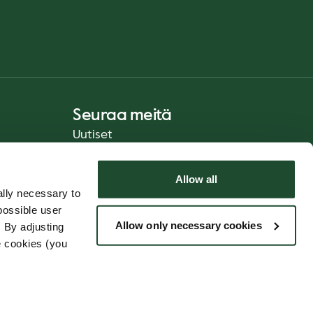
Seuraa meitä
Uutiset
Allow all
lly necessary to
possible user
eturvallisuus
Allow only necessary cookies
 By adjusting
e cookies (you