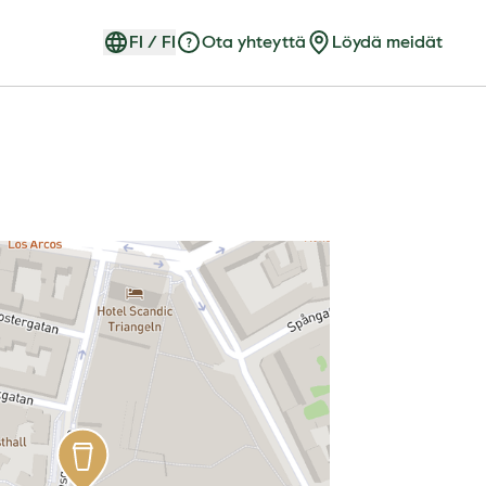
FI
/
FI
Ota yhteyttä
Löydä meidät