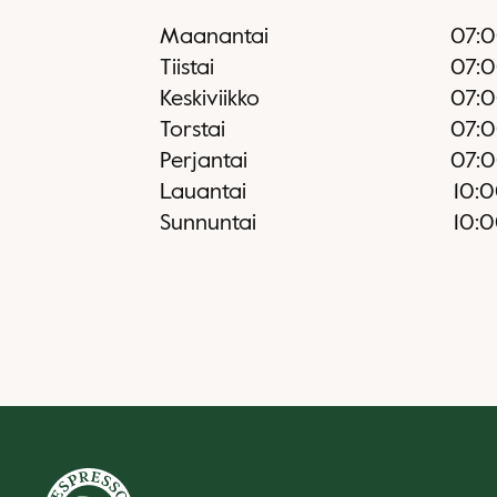
Maanantai
07:
Tiistai
07:
Keskiviikko
07:
Torstai
07:
Perjantai
07:
Lauantai
10:
Sunnuntai
10: