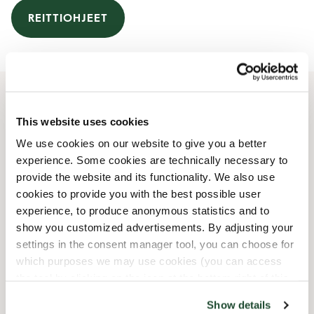
REITTIOHJEET
Aukioloajat
This website uses cookies
We use cookies on our website to give you a better
Maanantai
06:00 AM
-
07:00 PM
experience. Some cookies are technically necessary to
Tiistai
06:00 AM
-
07:00 PM
provide the website and its functionality. We also use
Keskiviikko
06:00 AM
-
07:00 PM
cookies to provide you with the best possible user
Torstai
06:00 AM
-
07:00 PM
experience, to produce anonymous statistics and to
Perjantai
06:00 AM
-
07:00 PM
show you customized advertisements. By adjusting your
Lauantai
08:00 AM
-
06:00 PM
settings in the consent manager tool, you can choose for
Sunnuntai
08:00 AM
-
06:00 PM
which purposes we may use cookies (you can access
the tool by clicking on the icon at the bottom right of this
website).
Kahvilan tilat
Show details